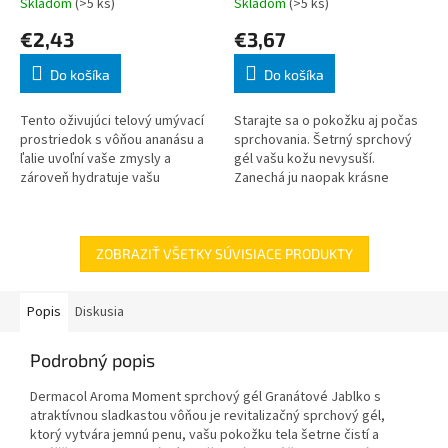
Skladom
(>5 ks)
Skladom
(>5 ks)
€2,43
€3,67
Do košíka
Do košíka
Tento oživujúci telový umývací
Starajte sa o pokožku aj počas
prostriedok s vôňou ananásu a
sprchovania. Šetrný sprchový
ľalie uvoľní vaše zmysly a
gél vašu kožu nevysuší.
zároveň hydratuje vašu
Zanechá ju naopak krásne
pokožku a zanechá ju krásne
hebkú a hydratovanú. Jeho
jemnú.
krémové zloženie s výživným
mandľovým olejom
ZOBRAZIŤ VŠETKY SÚVISIACE PRODUKTY
Popis
Diskusia
Podrobný popis
Dermacol Aroma Moment sprchový gél Granátové Jablko s
atraktívnou sladkastou vôňou je revitalizačný sprchový gél,
ktorý vytvára jemnú penu, vašu pokožku tela šetrne čistí a