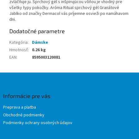
zvláčňuje ju. Sprchový gél s inšpirujúcou vôňou je vhodný pre
všetky typy pokožky. Aróma Ritual sprchový gél Granátové
Jablko od značky Dermacol vás príjemne osvieži po namáhavom
dni.
Dodatočné parametre
Kategória
:
Dámske
Hmotnosť
:
0.26 kg
EAN
:
8595003120081
Z
á
p
ä
Informácie pre vás
t
Preprava a platba
i
Obchodné podmienky
e
Podmienky ochrany osobných údajov