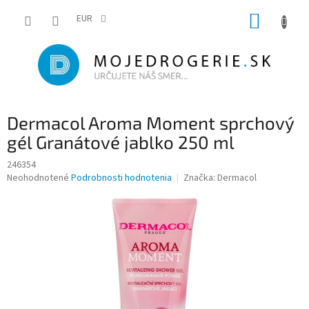
Prejsť
NÁKUP
na
EUR
obsah
KOŠÍK
Dermacol Aroma Moment sprchový
gél Granátové jablko 250 ml
246354
Priemerné
Neohodnotené
Podrobnosti hodnotenia
Značka:
Dermacol
hodnotenie
produktu
je
0,0
z
5
hviezdičiek.