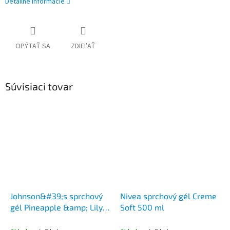
Detailné informácie
OPÝTAŤ SA
ZDIEĽAŤ
Súvisiaci tovar
Johnson&#39;s sprchový
Nivea sprchový gél Creme
gél Pineapple &amp; Lily
Soft 500 ml
aróma 400 ml