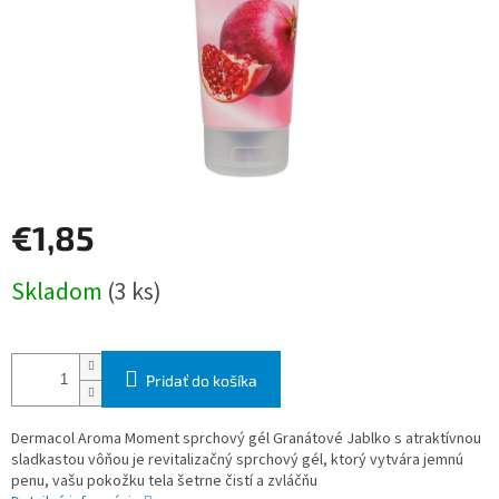
€1,85
Jednotková
Skladom
(3 ks)
cena:
Pridať do košíka
Dermacol Aroma Moment sprchový gél Granátové Jablko s atraktívnou
sladkastou vôňou je revitalizačný sprchový gél, ktorý vytvára jemnú
penu, vašu pokožku tela šetrne čistí a zvláčňu