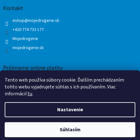
Kontakt
eshop
@
mojedrogerie.sk
+420 774 733 177
Mojedrogerie
mojedrogerie.sk
Prijímame online platby
Tento web používa súbory cookie. Ďalším prechádzaním
tohto webu vyjadrujete súhlas s ich používaním. Viac
informácií
tu
.
Nastavenie
Vytvoril Shoptet
Súhlasím
Copyright 2026
Mojedrogerie.sk
. Všetky práva vyhradené.