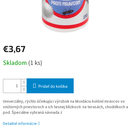
€3,67
Jednotková
Skladom
(1 ks)
cena:
Pridať do košíka
Univerzálny, rýchlo účinkujúci výrobok na likvidáciu kolónií mravcov vo
vnútorných priestoroch a ich tesnej blízkosti: na terasách, chodníkoch a
pod. Špeciálne vybraná návnada z
Detailné informácie