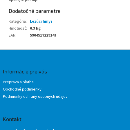
Dodatočné parametre
Kategória
:
Lezúci hmyz
Hmotnosť
:
0.3 kg
EAN
:
5904517229143
Z
á
p
ä
Informácie pre vás
t
Preprava a platba
i
Obchodné podmienky
e
Podmienky ochrany osobných údajov
Kontakt