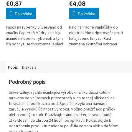
€0,87
€4,08
Do košíka
Do košíka
Pasca na rybenky SilverBand od
Raid náhradné vankúšiky do
značky Papiereň Múdry zaisťuje
elektrického odparovača proti
účinné nalepenie rybeniek a tým
lietajúcemu hmyzu. Raid
ich odchyt. Jednostranne lepiaci
znamená skutočnú ochranu
pás jednoducho zložíte do
pred komármi, insekticídny
trojuholníka a umiestnite n
prípravok, ktorý poskytuje
veľmi účinnú a dlhod
Popis
Diskusia
Podrobný popis
Univerzálny, rýchlo účinkujúci výrobok na likvidáciu kolónií
mravcov vo vnútorných priestoroch a ich tesnej blízkosti: na
terasách, chodníkoch a pod. Špeciálne vybraná návnada
zaručuje vysokú účinnosť výrobku. Možno použiť ako prášok
alebo vodný roztok. Používajte ráno a večer, mravce budú
zlikvidovaní do zhruba 24 hodín po aplikácii. Pokiaľ dôjde k
odstráneniu produktu z miesta použitia vetrom alebo dažďom,
opakujte postup.