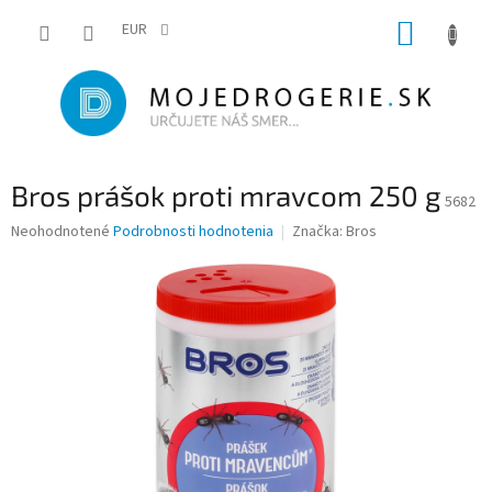
Prejsť
NÁKUP
na
EUR
obsah
KOŠÍK
Bros prášok proti mravcom 250 g
5682
Priemerné
Neohodnotené
Podrobnosti hodnotenia
Značka:
Bros
hodnotenie
produktu
je
0,0
z
5
hviezdičiek.