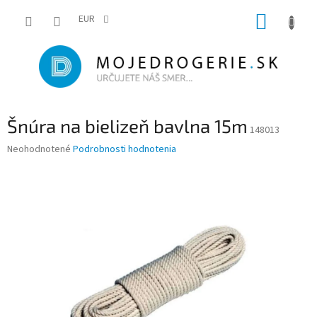
Prejsť
NÁKUP
na
EUR
obsah
KOŠÍK
Šnúra na bielizeň bavlna 15m
148013
Priemerné
Neohodnotené
Podrobnosti hodnotenia
hodnotenie
produktu
je
0,0
z
5
hviezdičiek.