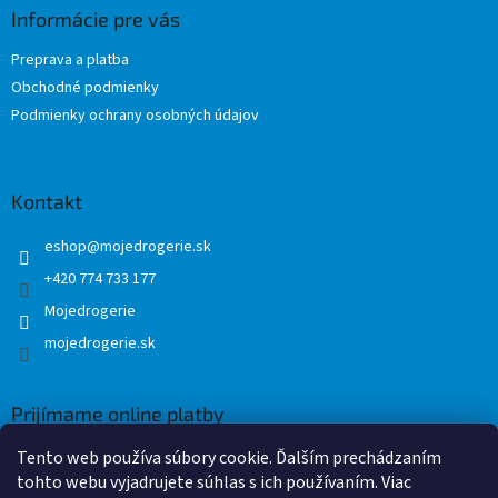
ä
Informácie pre vás
t
Preprava a platba
i
Obchodné podmienky
e
Podmienky ochrany osobných údajov
Kontakt
eshop
@
mojedrogerie.sk
+420 774 733 177
Mojedrogerie
mojedrogerie.sk
Prijímame online platby
Tento web používa súbory cookie. Ďalším prechádzaním
tohto webu vyjadrujete súhlas s ich používaním. Viac