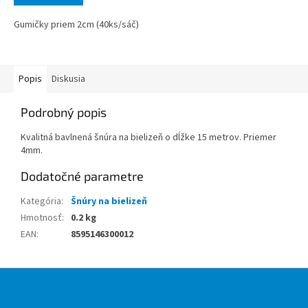
Gumičky priem 2cm (40ks/sáč)
Popis
Diskusia
Podrobný popis
Kvalitná bavlnená šnúra na bielizeň o dĺžke 15 metrov. Priemer
4mm.
Dodatočné parametre
Kategória
:
Šnúry na bielizeň
Hmotnosť
:
0.2 kg
EAN
:
8595146300012
Z
á
p