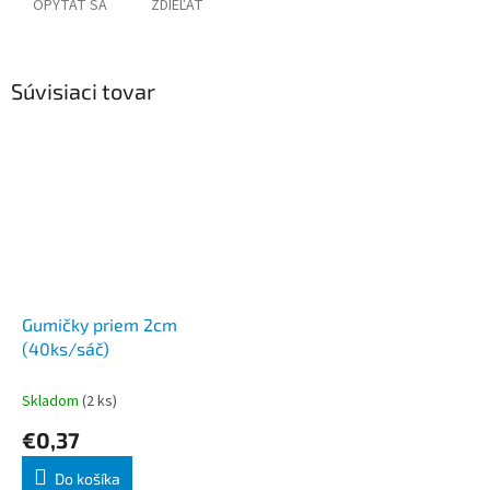
OPÝTAŤ SA
ZDIEĽAŤ
Súvisiaci tovar
Gumičky priem 2cm
(40ks/sáč)
Skladom
(2 ks)
€0,37
Do košíka