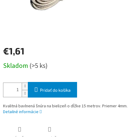
€1,61
Jednotková
Skladom
(>5 ks)
cena:
Pridať do košíka
Kvalitná bavlnená šnúra na bielizeň o dĺžke 15 metrov. Priemer 4mm.
Detailné informácie