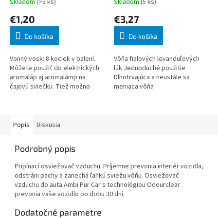
Skladom
(>5 ks)
Skladom
(5 ks)
€1,20
€3,27
Do košíka
Do košíka
Vonný vosk: 8 kociek v balení.
Vôňa fialových levanduľových
Môžete použiť do elektrických
lúk Jednoduché použitie
aromaláp aj aromalámp na
Dlhotrvajúca a neustále sa
čajovú sviečku. Tiež možno
meniaca vôňa
použiť v interiéri - kam položíte
tam vonia. Vône je možné
ľubovoľn
Popis
Diskusia
Podrobný popis
Pripínací osviežovač vzduchu. Príjemne prevonia interiér vozidla,
odstráni pachy a zanechá ľahkú sviežu vôňu. Osviežovač
vzduchu do auta Ambi Pur Car s technológiou Odourclear
prevonia vaše vozidlo po dobu 30 dní.
Dodatočné parametre