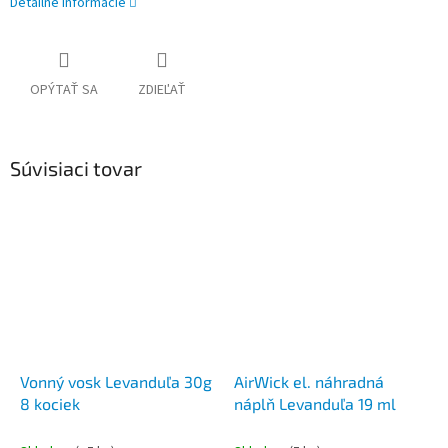
Detailné informácie
OPÝTAŤ SA
ZDIEĽAŤ
Súvisiaci tovar
Vonný vosk Levanduľa 30g
AirWick el. náhradná
8 kociek
náplň Levanduľa 19 ml