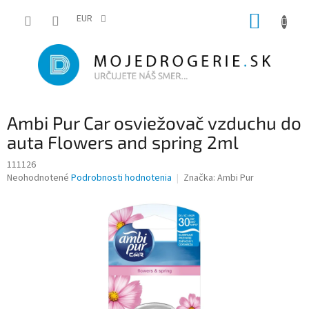
Prejsť
NÁKUP
na
EUR
obsah
KOŠÍK
Ambi Pur Car osviežovač vzduchu do
auta Flowers and spring 2ml
111126
Priemerné
Neohodnotené
Podrobnosti hodnotenia
Značka:
Ambi Pur
hodnotenie
produktu
je
0,0
z
5
hviezdičiek.