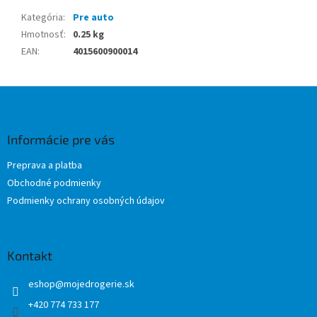
Kategória
:
Pre auto
Hmotnosť
:
0.25 kg
EAN
:
4015600900014
Z
á
p
ä
Informácie pre vás
t
Preprava a platba
i
Obchodné podmienky
e
Podmienky ochrany osobných údajov
Kontakt
eshop
@
mojedrogerie.sk
+420 774 733 177