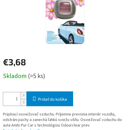
€3,68
Jednotková
Skladom
(>5 ks)
cena:
Pridať do košíka
Pripínací osviežovač vzduchu. Príjemne prevonia interiér vozidla,
odstráni pachy a zanechá ľahkú sviežu vôňu. Osviežovač vzduchu do
auta Ambi Pur Car s technológiou Odourclear prev