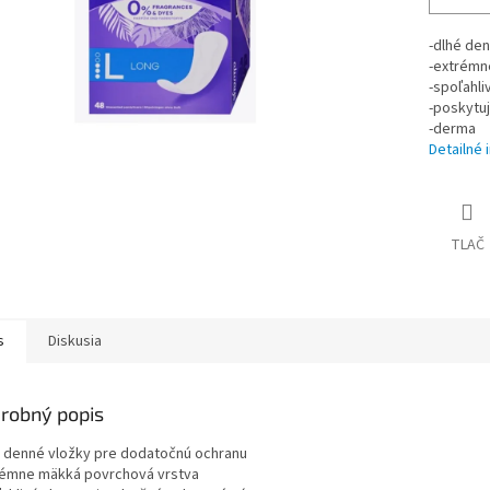
-dlhé de
-extrémn
-spoľahl
-poskytu
-derma
Detailné 
TLAČ
s
Diskusia
robný popis
é denné vložky pre dodatočnú ochranu
rémne mäkká povrchová vrstva