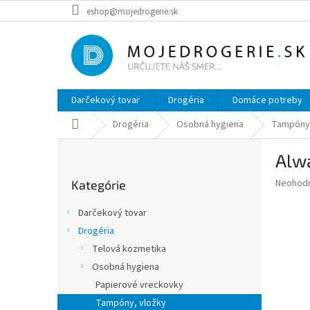
Prejsť
eshop@mojedrogerie.sk
na
obsah
Darčekový tovar
Drogéria
Domáce potreby
Domov
Drogéria
Osobná hygiena
Tampóny,
B
Alwa
o
Preskočiť
č
Priemer
Neohod
Kategórie
kategórie
n
hodnote
ý
produkt
Darčekový tovar
p
je
Drogéria
0,0
a
z
Telová kozmetika
n
5
e
Osobná hygiena
hviezdič
l
Papierové vreckovky
Tampóny, vložky