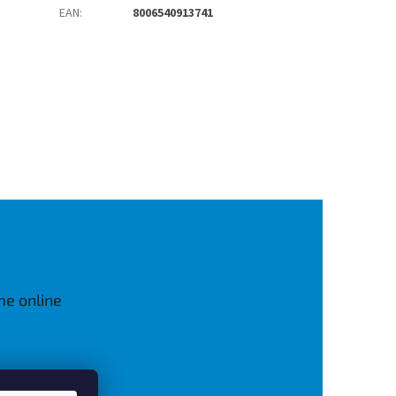
EAN
:
8006540913741
me online