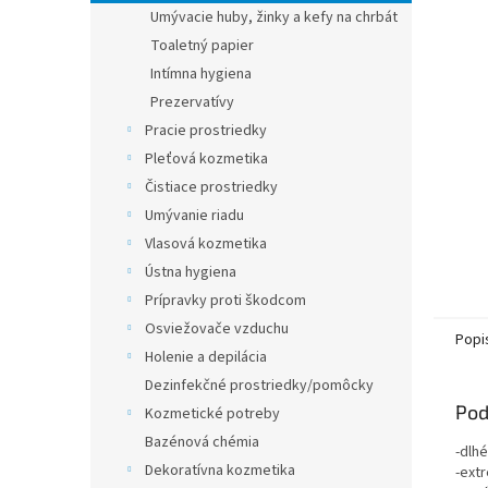
Umývacie huby, žinky a kefy na chrbát
Toaletný papier
Intímna hygiena
Prezervatívy
Pracie prostriedky
Pleťová kozmetika
Čistiace prostriedky
Umývanie riadu
Vlasová kozmetika
Ústna hygiena
Prípravky proti škodcom
Osviežovače vzduchu
Popi
Holenie a depilácia
Dezinfekčné prostriedky/pomôcky
Pod
Kozmetické potreby
Bazénová chémia
-dlh
Dekoratívna kozmetika
-ext