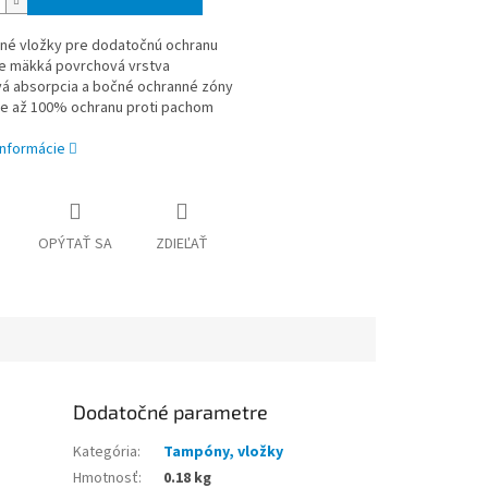
nné vložky pre dodatočnú ochranu
e mäkká povrchová vrstva
ivá absorpcia a bočné ochranné zóny
je až 100% ochranu proti pachom
informácie
OPÝTAŤ SA
ZDIEĽAŤ
Dodatočné parametre
Kategória
:
Tampóny, vložky
Hmotnosť
:
0.18 kg