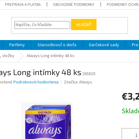
PREPRAVA A PLATBA
OBCHODNÉ PODMIENKY
PODMIENKY OCHR
HĽADAŤ
Parfémy
Starostlivosť o dieťa
Darčekové sady
Pre
 vložky
Always Long intímky 48 ks
ys Long intímky 48 ks
265820
né
notené
Podrobnosti hodnotenia
Značka:
Always
nie
€3,
u
Jednotk
Skla
cena:
iek.