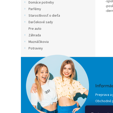
-spo
Domáce potreby
-pos
Parfémy
-der
Starostlivosť o dieťa
Darčekové sady
Pre auto
Záhrada
Maznáčikovia
Potraviny
Z
á
p
ä
t
Informác
i
e
Preprava a 
Obchodné 
Podmienky 
údajov