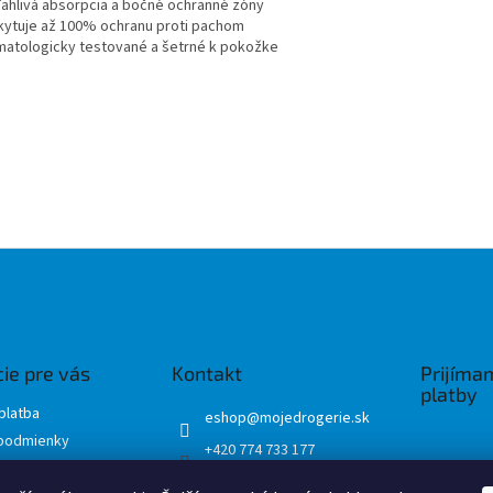
ľahlivá absorpcia a bočné ochranné zóny
kytuje až 100% ochranu proti pachom
matologicky testované a šetrné k pokožke
ie pre vás
Kontakt
Prijíma
platby
platba
eshop
@
mojedrogerie.sk
podmienky
+420 774 733 177
ochrany osobných
Mojedrogerie