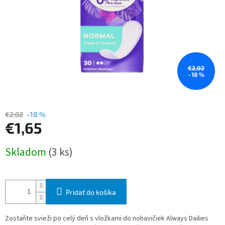
€2,02
–18 %
€2,02
–18 %
€1,65
Jednotková
Skladom
(3 ks)
cena:
Pridať do košíka
Zostaňte svieži po celý deň s vložkami do nohavičiek Always Dailies