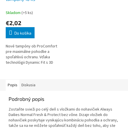
Skladom
(>5 ks)
€2,02
Do košíka
Nové tampóny ob ProComfort
pre maximálne pohodlie a
spoľahlivú ochranu. Vďaka
technológii Dynamic Fit s 3D
expanziou sa tampón
prispôsobí tvaru tela a
pomocou zámkových drážok je
t
Popis
Diskusia
Podrobný popis
Zostaňte svieži po celý deň s vložkami do nohavičiek Always
Dailies Normal Fresh & Protect bez vône. Dizajn vložiek do
nohavičiek poskytuje vynikajúcu kombináciu pohodlia a ochrany,
takže sa na ne môžete spoľahnúť každý deň bez toho, aby ste