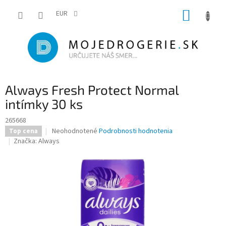
Prejsť
NÁKUP
na
EUR
obsah
KOŠÍK
Always Fresh Protect Normal
intímky 30 ks
265668
Priemerné
Neohodnotené
Podrobnosti hodnotenia
Top cena
hodnotenie
Značka:
Always
produktu
je
0,0
z
5
hviezdičiek.