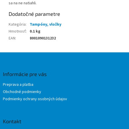
sa na ne natiahli.
Dodatočné parametre
Kategória
:
Tampóny, vložky
Hmotnosť
:
0.1 kg
EAN
:
8001090131232
Z
á
p
ä
Informácie pre vás
t
Preprava a platba
i
Obchodné podmienky
e
Podmienky ochrany osobných údajov
Kontakt