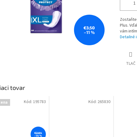
Zostaňte 
Plus. Vďa
€3,50
vám intím
–11 %
Detailné 
TLAČ
iaci tovar
Kód:
195783
Kód:
265830
cena
€2,84
–14 %