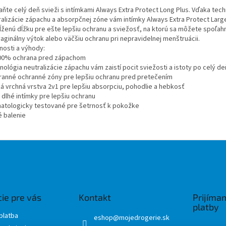
aňte celý deň svieži s intímkami Always Extra Protect Long Plus. Vďaka tech
ralizácie zápachu a absorpčnej zóne vám intímky Always Extra Protect Larg
ĺženú dĺžku pre ešte lepšiu ochranu a sviežosť, na ktorú sa môžete spoľahn
aginálny výtok alebo väčšiu ochranu pri nepravidelnej menštruácii.
nosti a výhody:
00% ochrana pred zápachom
ológia neutralizácie zápachu vám zaistí pocit sviežosti a istoty po celý de
ranné ochranné zóny pre lepšiu ochranu pred pretečením
á vrchná vrstva 2v1 pre lepšiu absorpciu, pohodlie a hebkosť
 dlhé intímky pre lepšiu ochranu
atologicky testované pre šetrnosť k pokožke
é balenie
ie pre vás
Kontakt
Prijíma
platby
platba
eshop
@
mojedrogerie.sk