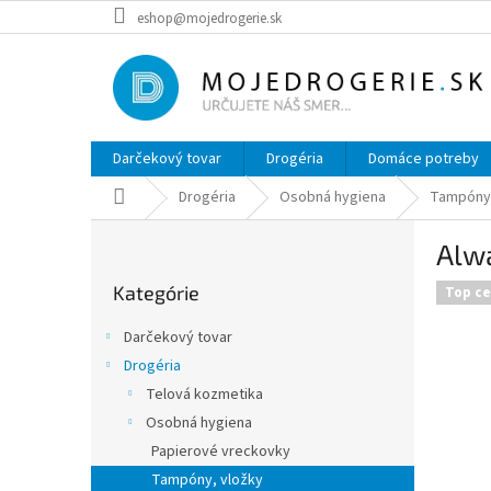
Prejsť
eshop@mojedrogerie.sk
na
obsah
Darčekový tovar
Drogéria
Domáce potreby
Domov
Drogéria
Osobná hygiena
Tampóny,
B
Alwa
o
Preskočiť
č
Kategórie
kategórie
Top c
n
ý
Darčekový tovar
p
Drogéria
a
Telová kozmetika
n
e
Osobná hygiena
l
Papierové vreckovky
Tampóny, vložky