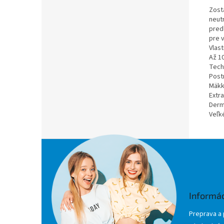
Zost
neut
pred
pre v
Vlast
Až 1
Techn
Post
Mäkk
Extra
Derm
Veľk
Z
á
p
ä
t
Informác
i
e
Preprava a 