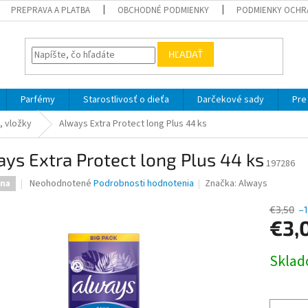
PREPRAVA A PLATBA
OBCHODNÉ PODMIENKY
PODMIENKY OCHR
HĽADAŤ
Parfémy
Starostlivosť o dieťa
Darčekové sady
Pre
 vložky
Always Extra Protect long Plus 44 ks
ys Extra Protect long Plus 44 ks
197286
Priemerné
Neohodnotené
Podrobnosti hodnotenia
Značka:
Always
ena
hodnotenie
produktu
€3,50
–
je
€3,
0,0
z
Jednotk
Skla
5
cena:
hviezdičiek.