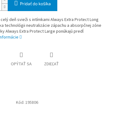
Pridať do košíka
celý deň svieži s intímkami Always Extra Protect Long
ka technológii neutralizácie zápachu a absorpčnej zóne
ky Always Extra Protect Large ponúkajú predĺ
informácie
OPÝTAŤ SA
ZDIEĽAŤ
Kód:
195806