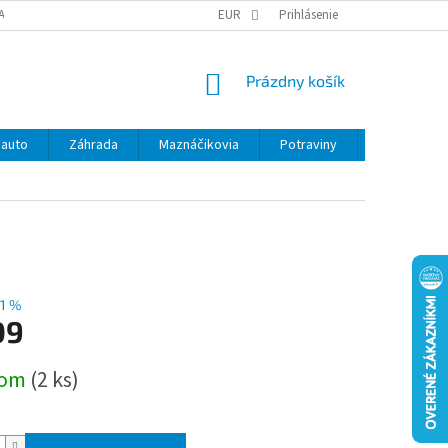
ANY OSOBNÝCH ÚDAJOV
EUR
Prihlásenie
NÁKUPNÝ
Prázdny košík
KOŠÍK
 auto
Záhrada
Maznáčikovia
Potraviny
Kontakty
11 %
09
ová
dom
(2 ks)