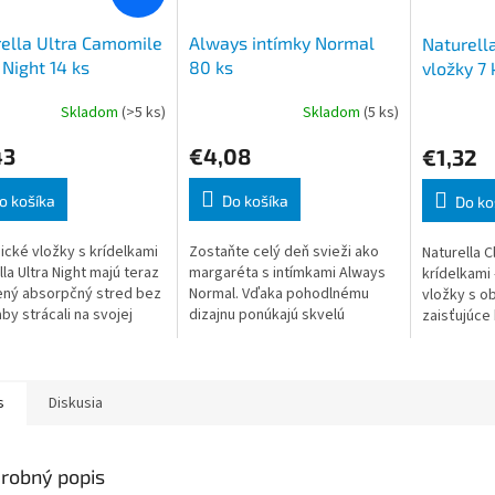
ella Ultra Camomile
Always intímky Normal
Naturella
 Night 14 ks
80 ks
vložky 7 
Skladom
(>5 ks)
Skladom
(5 ks)
43
€4,08
€1,32
o košíka
Do košíka
Do ko
ické vložky s krídelkami
Zostaňte celý deň svieži ako
Naturella C
lla Ultra Night majú teraz
margaréta s intímkami Always
krídelkami
ený absorpčný stred bez
Normal. Vďaka pohodlnému
vložky s 
by strácali na svojej
dizajnu ponúkajú skvelú
zaisťujúce
ti a starostlivosti o
kombináciu komfortu a
spoľahlivú 
u v intímnych partiách.
ochrany, takže sa na ne
ponúka uni
môžete spoľahnúť každý deň
upokojujúci
s
Diskusia
robný popis