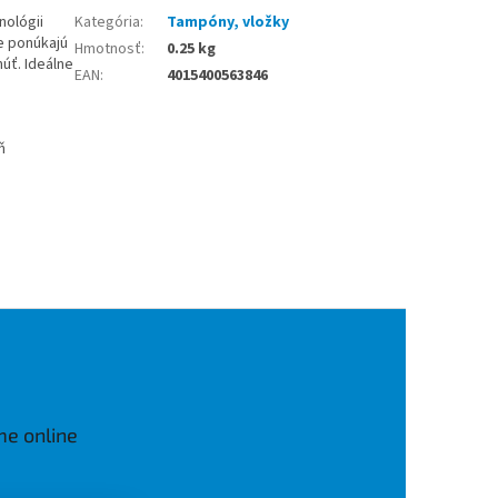
nológii
Kategória
:
Tampóny, vložky
e ponúkajú
Hmotnosť
:
0.25 kg
úť. Ideálne
EAN
:
4015400563846
ň
me online