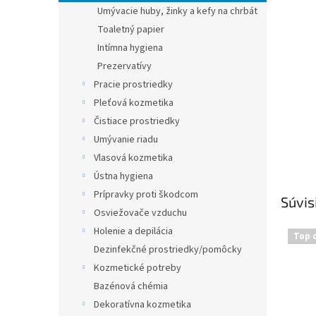
Umývacie huby, žinky a kefy na chrbát
Toaletný papier
Intímna hygiena
Prezervatívy
Pracie prostriedky
Pleťová kozmetika
Čistiace prostriedky
Umývanie riadu
Vlasová kozmetika
Ústna hygiena
Prípravky proti škodcom
Súvis
Osviežovače vzduchu
Holenie a depilácia
Top 
Dezinfekčné prostriedky/pomôcky
Kozmetické potreby
Bazénová chémia
Dekoratívna kozmetika