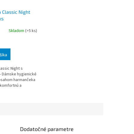
 Classic Night
ks
Skladom
(>5 ks)
šíka
lassic Night s
 - Dámske hygienické
obsahom harmančeka
 komfortnú a
ochranu. Naturella
kátne vložky s
mi vla
Dodatočné parametre