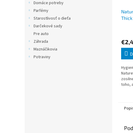
Domáce potreby
Parfémy
Natur
Thick
Starostlivosť o dieťa
Darčekové sady
Pre auto
€2,
Záhrada
Maznáčikovia
D
Potraviny
Hygien
Nature
zosiln
toho, a
hebkos
pokožk
Popi
Pod