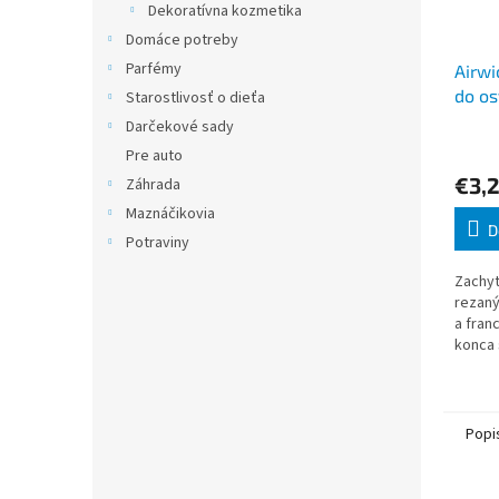
Dekoratívna kozmetika
Domáce potreby
Parfémy
Airwi
do os
Starostlivosť o dieťa
Biele
Darčekové sady
Pre auto
€3,
Záhrada
Maznáčikovia
D
Potraviny
Zachyt
rezaný
a fran
konca
jablka
Vášho
sprej
Popi