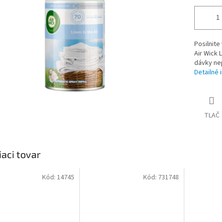
Posilnit
Air Wick 
dávky nep
Detailné 
TLAČ
iaci tovar
Kód:
14745
Kód:
731748