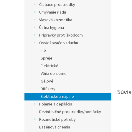
Čistiace prostriedky
Umývanie riadu
Vlasová kozmetika
Ústna hygiena
Prípravky proti škodcom
Osviežovače vzduchu
Iné
Spreje
Elektrické
Vôňa do skrine
Gélové
Difúzery
Súvis
Elektrické a náplne
Holenie a depilácia
Dezinfekčné prostriedky/pomôcky
Kozmetické potreby
Bazénová chémia