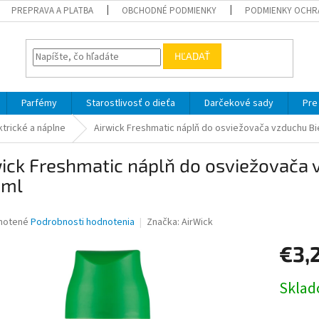
PREPRAVA A PLATBA
OBCHODNÉ PODMIENKY
PODMIENKY OCHR
HĽADAŤ
Parfémy
Starostlivosť o dieťa
Darčekové sady
Pre
ktrické a náplne
Airwick Freshmatic náplň do osviežovača vzduchu Bie
ick Freshmatic náplň do osviežovača 
 ml
né
notené
Podrobnosti hodnotenia
Značka:
AirWick
nie
€3,
u
Jednotk
Skla
cena:
iek.