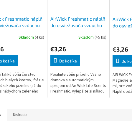
ck Freshmatic náplň
AirWick Freshmatic náplň
AirWick 
viežovača vzduchu
do osviežovača vzduchu
do osvie
 kvety 250 ml
Broskyňa a Marhuľa 250
Magnólia
Skladom
(4 ks)
Skladom
(>5 ks)
ml
250 ml
26
€3,26
€3,26
o košíka
Do košíka
Do ko
í ľahkú vôňu čerstvo
Posilnite vôňu príbehu Vášho
AIR WICK F
ch bielych kvetov, frézie
domova s automatickým
Magnolie &
cúzskeho jazmínu (až do
sprejom od Air Wick Life Scents
ml, pre vo
 s nádychom zeleného
Freshmatic. Vylepšite si náladu
Náplň dodá
). Posilnite vôňu príbehu
s vôňou broskyne a marhule.
až po dobu 
 domova s automatickým
vychutnajte si vôňu, ktorú Vám
kombinácio
prináš
magnólie.
s
Diskusia