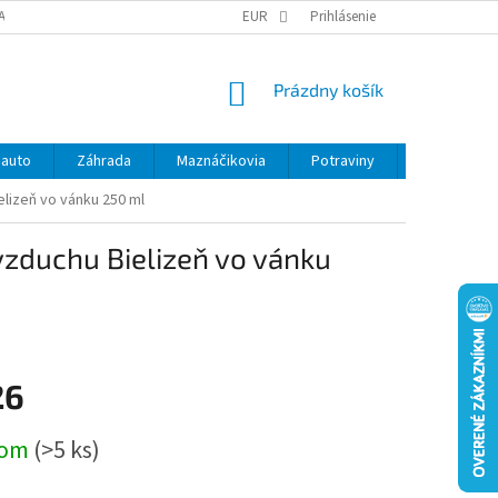
ANY OSOBNÝCH ÚDAJOV
EUR
Prihlásenie
NÁKUPNÝ
Prázdny košík
KOŠÍK
 auto
Záhrada
Maznáčikovia
Potraviny
Kontakty
lizeň vo vánku 250 ml
vzduchu Bielizeň vo vánku
26
ová
dom
(>5 ks)