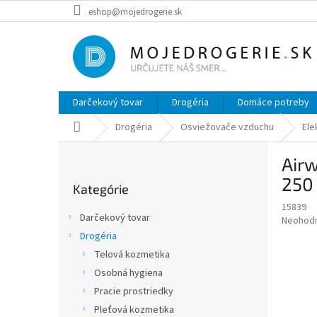
Prejsť
eshop@mojedrogerie.sk
na
obsah
Darčekový tovar
Drogéria
Domáce potreby
Domov
Drogéria
Osviežovače vzduchu
Ele
B
Airw
o
Preskočiť
č
250
Kategórie
kategórie
n
15839
ý
Darčekový tovar
Priemer
Neohod
p
hodnote
Drogéria
a
produkt
Telová kozmetika
n
je
e
Osobná hygiena
0,0
z
l
Pracie prostriedky
5
Pleťová kozmetika
hviezdič