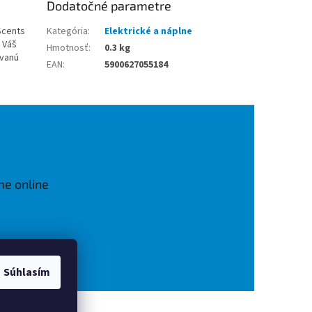
Dodatočné parametre
Scents
Kategória
:
Elektrické a náplne
 Váš
Hmotnosť
:
0.3 kg
ovanú
EAN
:
5900627055184
me online
Súhlasím