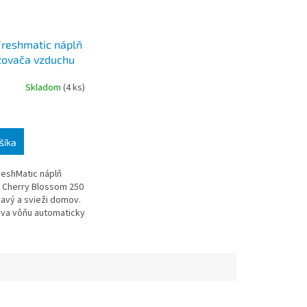
Freshmatic náplň
žovača vzduchu
 a kvety čerešní
Skladom
(4 ks)
šíka
reshMatic náplň
 Cherry Blossom 250
ňavý a svieži domov.
va vôňu automaticky
70 dní. Vôňa je
u čerešne a