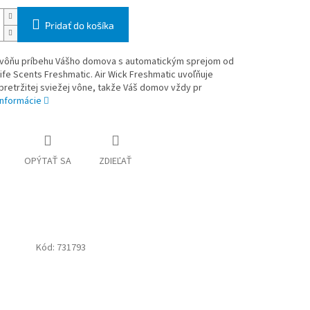
Pridať do košíka
e vôňu príbehu Vášho domova s automatickým sprejom od
Life Scents Freshmatic. Air Wick Freshmatic uvoľňuje
retržitej sviežej vône, takže Váš domov vždy pr
informácie
OPÝTAŤ SA
ZDIEĽAŤ
Kód:
731793