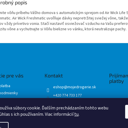
robný popis
lnite vôňu príbehu Vášho domova s automatickým sprejom od Air Wick Life 
hmatic. Air Wick Freshmatic uvoľňuje dávky nepretržitej sviežej vône, takže
v vždy prívetivo vonia. Stačí nastaviť osviežovač vzduchu na Vašu prefer
zitu vône a vychutnajte si Vôňu bielizne vo vánku, ktorá neutralizuje pachy.
ie pre vás
Kontakt
Prijíma
platby
platba
eshop
@
mojedrogerie.sk
podmienky
+420 774 733 177
ochrany osobných
Mojedrogerie
oužíva súbory cookie. Ďalším prechádzaním tohto webu
mojedrogerie.sk
úhlas s ich používaním. Viac informácií
tu
.